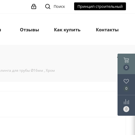
Поиск
Принцип строительный
ы
Отзывы
Как купить
Контакты
0
линга для трубы Ø16мм , Хром
0
0