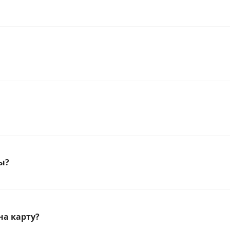
ы?
на карту?