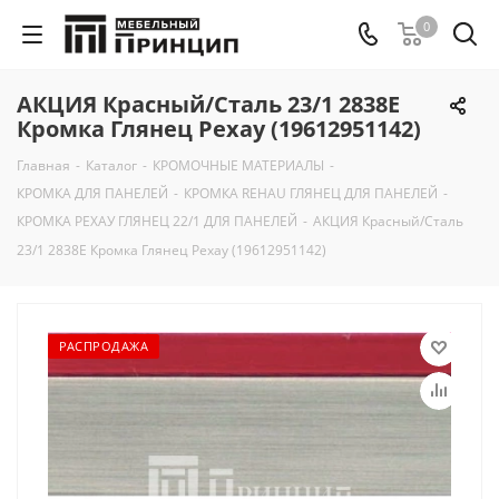
0
АКЦИЯ Красный/Сталь 23/1 2838Е
Кромка Глянец Рехау (19612951142)
Главная
-
Каталог
-
КРОМОЧНЫЕ МАТЕРИАЛЫ
-
КРОМКА ДЛЯ ПАНЕЛЕЙ
-
КРОМКА REHAU ГЛЯНЕЦ ДЛЯ ПАНЕЛЕЙ
-
КРОМКА РЕХАУ ГЛЯНЕЦ 22/1 ДЛЯ ПАНЕЛЕЙ
-
АКЦИЯ Красный/Сталь
23/1 2838Е Кромка Глянец Рехау (19612951142)
РАСПРОДАЖА