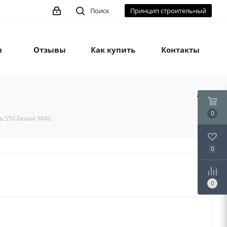
Поиск
Принцип строительный
ы
Отзывы
Как купить
Контакты
0
ов 550 Белый МФС
0
0