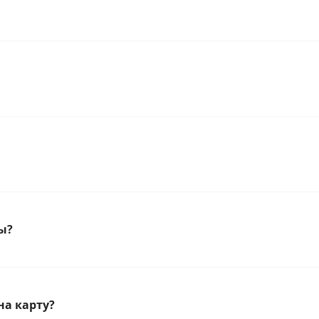
ы?
на карту?