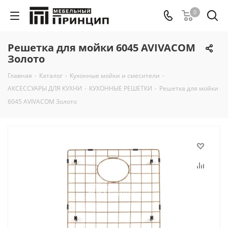
0
Решетка для мойки 6045 AVIVACOM
Золото
Главная
-
Каталог
-
Кухонные мойки и смесители
-
АКСЕССУАРЫ ДЛЯ КУХНИ
-
КУХОННЫЕ РЕШЕТКИ
-
Решетка для мойки
6045 AVIVACOM Золото