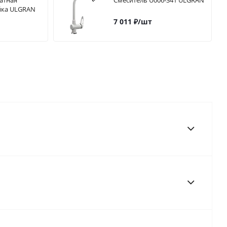
ратная
Смеситель U006-341 ULGRAN
йка ULGRAN
7 011
₽
/шт