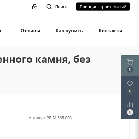
Поиск
Принцип строительный
ы
Отзывы
Как купить
Контакты
енного камня, без
0
0
0
Артикул:
PR-М 565-003