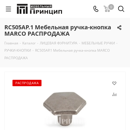
0
RC505AP.1 Мебельная ручка-кнопка
MARCO РАСПРОДАЖА
Главная
-
Каталог
-
ЛИЦЕВАЯ ФУРНИТУРА
-
МЕБЕЛЬНЫЕ РУЧКИ
-
РУЧКИ-КНОПКИ
-
RC505AP.1 Мебельная ручка-кнопка MARCO
РАСПРОДАЖА
РАСПРОДАЖА