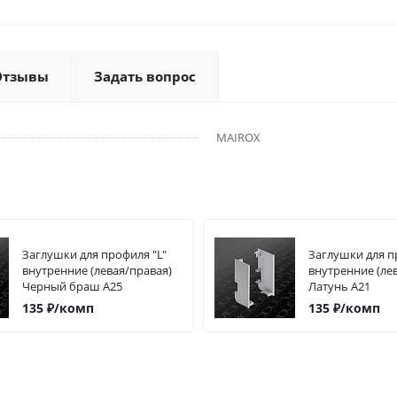
Отзывы
Задать вопрос
MAIROX
Заглушки для профиля "L"
Заглушки для п
внутренние (левая/правая)
внутренние (ле
Черный браш А25
Латунь А21
135
₽
/комп
135
₽
/комп