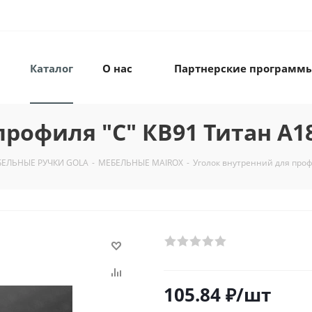
Каталог
О нас
Партнерские программ
профиля "С" КВ91 Титан А1
ЕЛЬНЫЕ РУЧКИ GOLA
-
МЕБЕЛЬНЫЕ MAIROX
-
Уголок внутренний для проф
105.84
₽
/шт