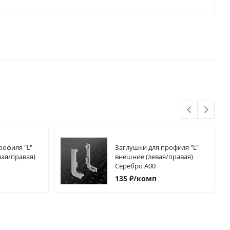
рофиля "L"
Заглушки для профиля "L"
вая/правая)
внешние (левая/правая)
Серебро А00
135
₽
/комп