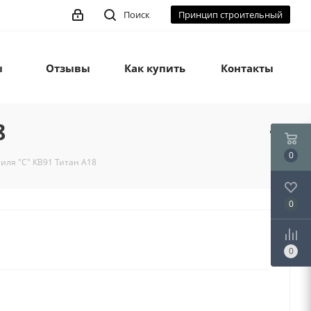
Поиск
Принцип строительный
ы
Отзывы
Как купить
Контакты
8
0
иля "С" КВ91 Титан А18
0
0