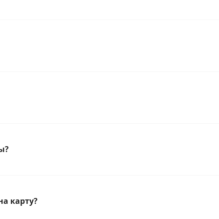
ы?
на карту?