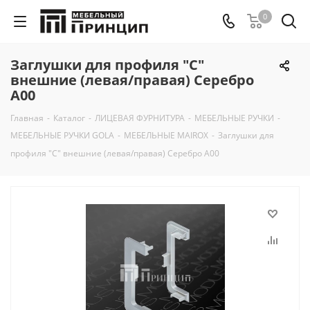
0
Заглушки для профиля "С"
внешние (левая/правая) Серебро
А00
Главная
-
Каталог
-
ЛИЦЕВАЯ ФУРНИТУРА
-
МЕБЕЛЬНЫЕ РУЧКИ
-
МЕБЕЛЬНЫЕ РУЧКИ GOLA
-
МЕБЕЛЬНЫЕ MAIROX
-
Заглушки для
профиля "С" внешние (левая/правая) Серебро А00