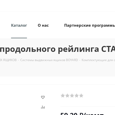
Каталог
О нас
Партнерские программ
продольного рейлинга СТА
Х ЯЩИКОВ
-
Системы выдвижных ящиков BOYARD
-
Комплектующие для 