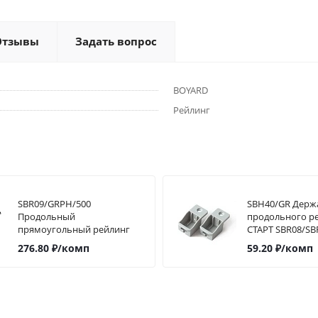
Отзывы
Задать вопрос
BOYARD
Рейлинг
SBR09/GRPH/500
SBH40/GR Держа
Продольный
продольного р
прямоугольный рейлинг
СТАРТ SBR08/SB
для ящика START
276.80
₽
/комп
59.20
₽
/комп