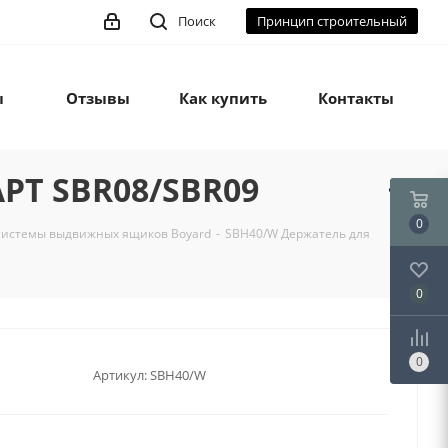
Поиск
Принцип строительный
ы
Отзывы
Как купить
Контакты
РТ SBR08/SBR09
0
системы выдвижных ящиков Boyard
-
SBH40/W Держатель для
0
0
Артикул:
SBH40/W