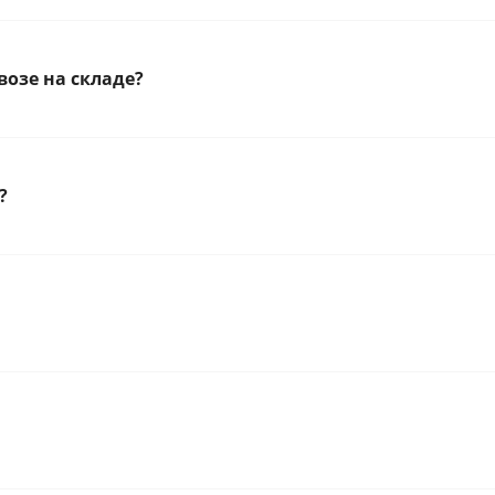
озе на складе?
?