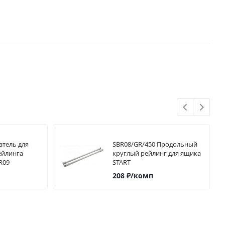
тель для
SBR08/GR/450 Продольный
ейлинга
круглый рейлинг для ящика
R09
START
208
₽
/комп