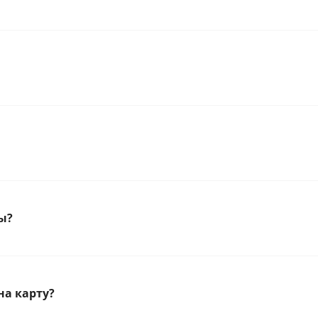
ы?
на карту?