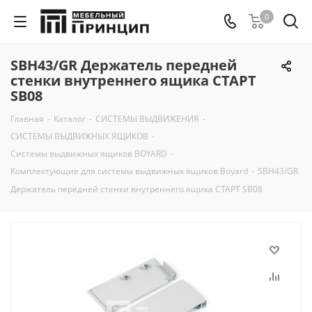
0
SBH43/GR Держатель передней
стенки внутреннего ящика СТАРТ
SB08
Главная
-
Каталог
-
СИСТЕМЫ ВЫДВИЖЕНИЯ
-
СИСТЕМЫ ВЫДВИЖНЫХ ЯЩИКОВ
-
Системы выдвижных ящиков BOYARD
-
Комплектующие для системы выдвижных ящиков Boyard
-
SBH43/GR
Держатель передней стенки внутреннего ящика СТАРТ SB08