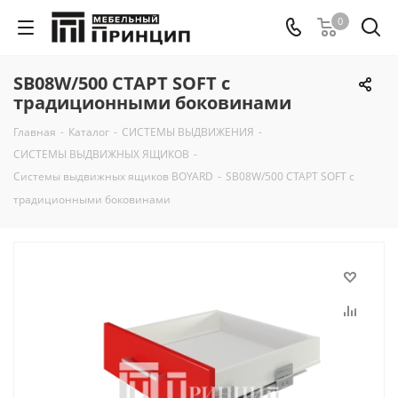
0
SB08W/500 СТАРТ SOFT с
традиционными боковинами
Главная
-
Каталог
-
СИСТЕМЫ ВЫДВИЖЕНИЯ
-
СИСТЕМЫ ВЫДВИЖНЫХ ЯЩИКОВ
-
Системы выдвижных ящиков BOYARD
-
SB08W/500 СТАРТ SOFT с
традиционными боковинами