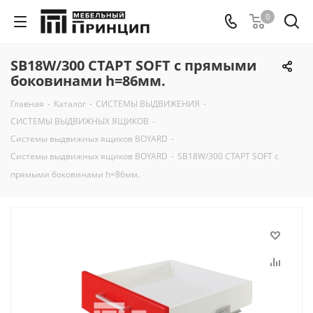
0
SB18W/300 СТАРТ SOFT с прямыми
боковинами h=86мм.
Главная
-
Каталог
-
СИСТЕМЫ ВЫДВИЖЕНИЯ
-
СИСТЕМЫ ВЫДВИЖНЫХ ЯЩИКОВ
-
Системы выдвижных ящиков BOYARD
-
Системы выдвижных ящиков BOYARD
-
SB18W/300 СТАРТ SOFT с
прямыми боковинами h=86мм.