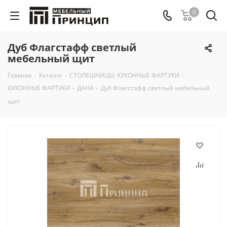
0
Дуб Флагстафф светлый
мебельный щит
Главная
-
Каталог
-
СТОЛЕШНИЦЫ, КУХОННЫЕ ФАРТУКИ
-
КУХОННЫЕ ФАРТУКИ
-
ДАНА
-
Дуб Флагстафф светлый мебельный
щит