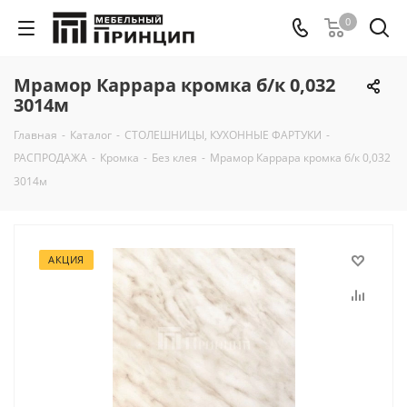
0
Мрамор Каррара кромка б/к 0,032
3014м
Главная
-
Каталог
-
СТОЛЕШНИЦЫ, КУХОННЫЕ ФАРТУКИ
-
РАСПРОДАЖА
-
Кромка
-
Без клея
-
Мрамор Каррара кромка б/к 0,032
3014м
АКЦИЯ