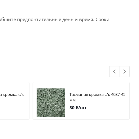
ообщите предпочтительные день и время. Сроки
а кромка с/к
Тасмания кромка с/к 4037-45
мм
50
₽
/шт