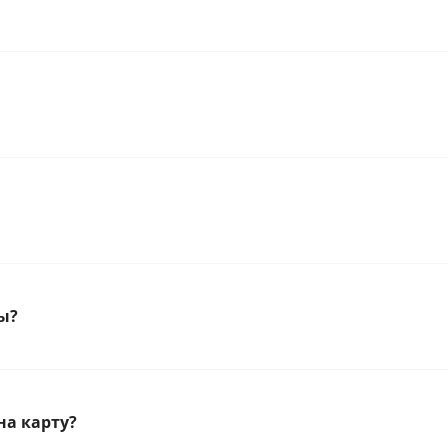
ы?
на карту?