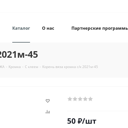
Каталог
О нас
Партнерские программ
2021м-45
ЖА
-
Кромка
-
С клеем
-
Корень вяза кромка с/к 2021м-45
50
₽
/шт