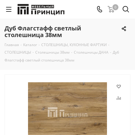
0
Дуб Флагстафф светлый
столешница 38мм
Главная
-
Каталог
-
СТОЛЕШНИЦЫ, КУХОННЫЕ ФАРТУКИ
-
СТОЛЕШНИЦЫ
-
Столешницы 38мм
-
Столешницы ДАНА
-
Дуб
Флагстафф светлый столешница 38мм