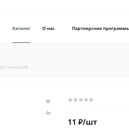
Каталог
О нас
Партнерские программ
х12, Чёрный А26
11
₽
/шт