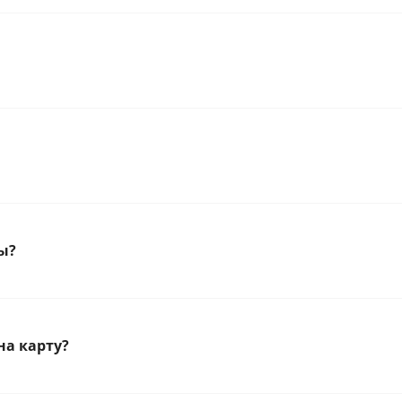
ы?
на карту?