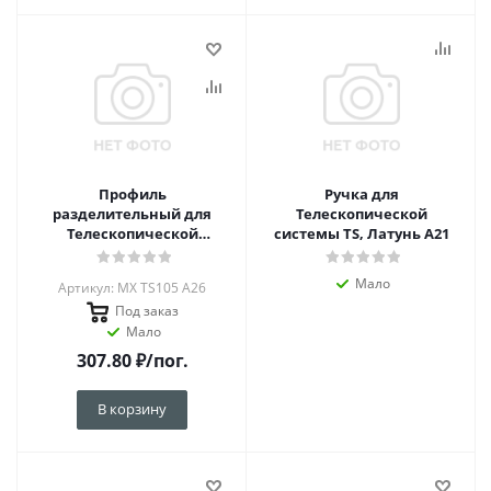
Профиль
Ручка для
разделительный для
Телескопической
Телескопической
системы TS, Латунь А21
системы MX TS105 L=6000,
Черный А26
Мало
Артикул: MX TS105 A26
Под заказ
Мало
307.80
₽
/пог.
В корзину