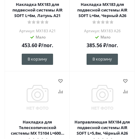
Накладка MX183 для
Накладка MX183 для
подвесной системы AIR
подвесной системы AIR
SOFT L=6м, Латунь А21
SOFT L=6м, Черный А26
Артикул: MX183 А21
Артикул: MX183 A26
Мало
Мало
453.60
₽
/пог.
385.56
₽
/пог.
В корзину
В корзину
Накладка для
Направляющая MX184 для
Телескопической
подвесной системы AIR
системы MX TS104 L=6000,
SOFT L=5,8м, Чёрный А26
Латунь А21