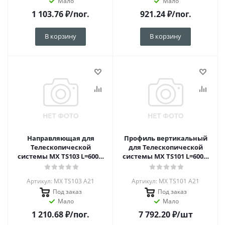
Мало
Мало
1 103.76
₽
/пог.
921.24
₽
/пог.
В корзину
В корзину
Направляющая для
Профиль вертикальный
Телескопической
для Телескопической
системы MX TS103 L=6000,
системы MX TS101 L=6000,
Латунь А21
Латунь А21
Артикул: MX TS103 A21
Артикул: MX TS101 A21
Под заказ
Под заказ
Мало
Мало
1 210.68
₽
/пог.
7 792.20
₽
/шт