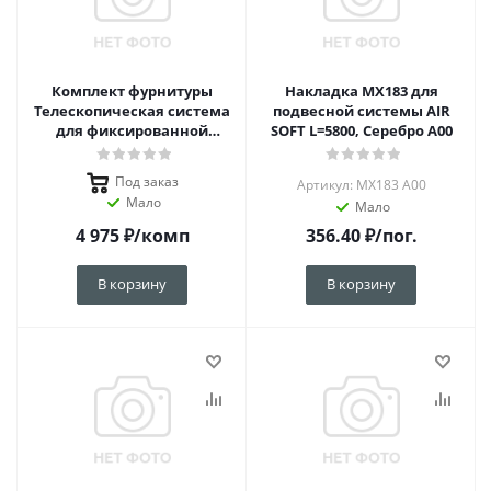
Комплект фурнитуры
Накладка MX183 для
Телескопическая система
подвесной системы AIR
для фиксированной
SOFT L=5800, Серебро А00
двери
Под заказ
Артикул: MX183 A00
Мало
Мало
4 975
₽
/комп
356.40
₽
/пог.
В корзину
В корзину