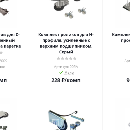
ов для C-
Комплект роликов для Н-
Комплек
ленный
профиля, усиленные с
про
а каретке
верхним подшипником,
Серый
2009
Ар
чно
Артикул: 005А
Мало
омп
228
₽
/комп
9