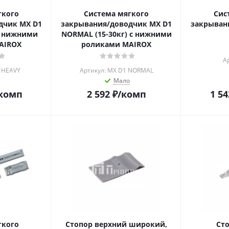
гкого
Система мягкого
Сис
дчик MX D1
закрывания/доводчик MX D1
закрыван
 с нижними
NORMAL (15-30кг) с нижними
AIROX
роликами MAIROX
А
 HEAVY
Артикул: MX D1 NORMAL
Мало
комп
2 592
₽
/комп
1 54
гкого
Стопор верхний широкий,
Ст