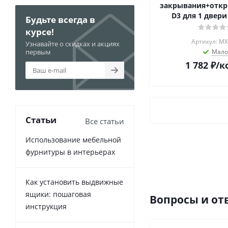
закрывания+отк
D3 для 1 двер
Будьте всегда в
курсе!
Артикул: MX
Узнавайте о скидках и акциях
первым
Мало
1 782
₽
/к
Статьи
Все статьи
Использование мебельной
фурнитуры в интерьерах
Как установить выдвижные
ящики: пошаговая
Вопросы и от
инструкция