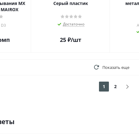
рывания MX
Серый пластик
метал
и MAIROX
Достаточно
 D3
А
омп
25
₽
/шт
Показать еще
1
2
веты