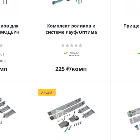
ков для
Комплект роликов к
Прищеп
ы МОДЕРН
системе Рауф/Оптима
Мало
-01
чно
омп
225
₽
/комп
АКЦИЯ