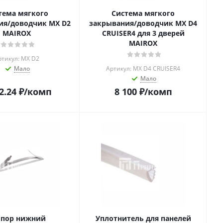
тема мягкого
Система мягкого
ия/доводчик MX D2
закрывания/доводчик MX D4
MAIROX
CRUISER4 для 3 дверей
MAIROX
ртикул: MX D2
Мало
Артикул: MX D4 CRUISER4
Мало
2.24
₽
/комп
8 100
₽
/комп
опор нижний
Уплотнитель для панелей