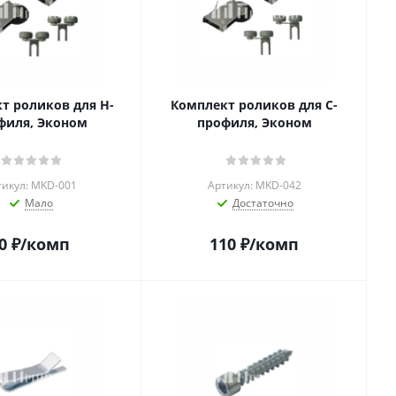
т роликов для Н-
Комплект роликов для С-
филя, Эконом
профиля, Эконом
тикул: MKD-001
Артикул: MKD-042
Мало
Достаточно
0
₽
/комп
110
₽
/комп