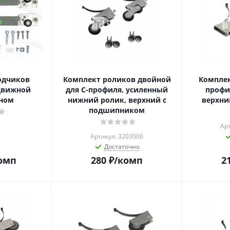
одчиков
Комплект роликов двойной
Комплек
движной
для C-профиля, усиленный
профи
ном
нижний ролик, верхний с
верхн
подшипником
Ар
Артикул: 3203006
Достаточно
омп
280
₽
/комп
2