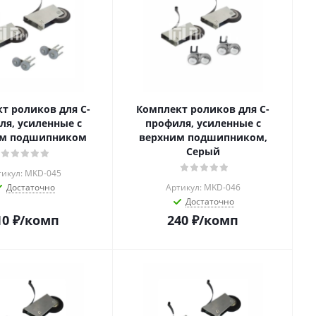
т роликов для C-
Комплект роликов для C-
ля, усиленные с
профиля, усиленные с
им подшипником
верхним подшипником,
Серый
тикул: MKD-045
Достаточно
Артикул: MKD-046
Достаточно
10
₽
/комп
240
₽
/комп