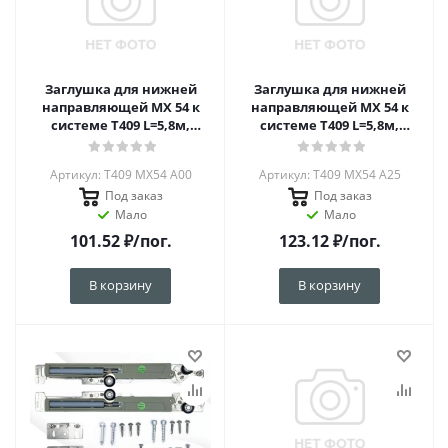
Заглушка для нижней
Заглушка для нижней
направляющей MX 54 к
направляющей MX 54 к
системе Т409 L=5,8м,
системе Т409 L=5,8м,
Серебро А00
Черный браш А25
Артикул: Т409 MX54 A00
Артикул: Т409 MX54 A25
Под заказ
Под заказ
Мало
Мало
101.52
₽
/пог.
123.12
₽
/пог.
В корзину
В корзину