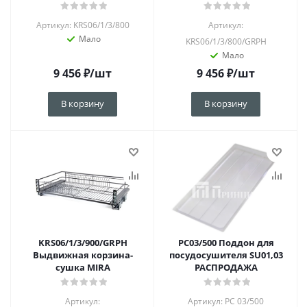
Артикул: KRS06/1/3/800
Артикул:
Мало
KRS06/1/3/800/GRPH
Мало
9 456
₽
/шт
9 456
₽
/шт
В корзину
В корзину
KRS06/1/3/900/GRPH
PC03/500 Поддон для
Выдвижная корзина-
посудосушителя SU01,03
сушка MIRA
РАСПРОДАЖА
Артикул:
Артикул: PC 03/500