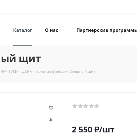
Каталог
О нас
Партнерские программ
ный щит
 ФАРТУКИ
-
ДАНА
-
Золотая фреска мебельный щит
2 550
₽
/шт