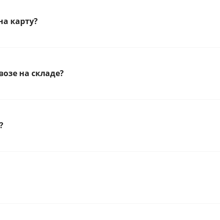
на карту?
озе на складе?
?