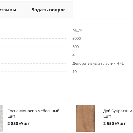
Отзывы
Задать вопрос
МДФ
3000
600
4
Декоративный пластик HPL
10
Сосна Монрепо мебельный
Дуб Бунратти 
щит
щит
2 850
₽
/шт
2 550
₽
/шт