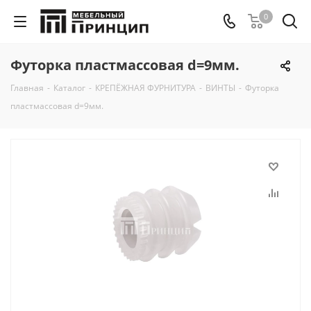
0
Футорка пластмассовая d=9мм.
Главная
-
Каталог
-
КРЕПЁЖНАЯ ФУРНИТУРА
-
ВИНТЫ
-
Футорка
пластмассовая d=9мм.