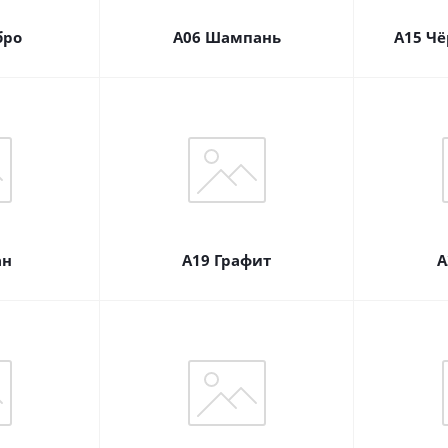
бро
А06 Шампань
А15 Ч
ан
А19 Графит
А