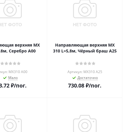
яющая верхняя MX
Направляющая верхняя MХ
,8м, Серебро А00
310 L=5,8м, Чёрный браш А25
икул: MX310 A00
Артикул: MХ310 A25
Мало
Достаточно
3.72
₽
/пог.
730.08
₽
/пог.