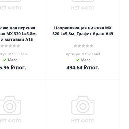
ляющая верхняя
Направляющая нижняя MX
ая MX 330 L=5,8м,
320 L=5,8м, Графит браш А49
й матовый А15
икул: MX330 A15
Артикул: MX320 A49
Мало
Мало
5.96
₽
/пог.
494.64
₽
/пог.