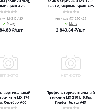
,4м (ролики 161),
асимметричный MX 125С
ный браш А25
L=5,4м, Чёрный браш А25
икул: MX145 A25
Артикул: MX125С A25
Мало
Мало
684.88
₽
/шт
2 843.64
₽
/шт
ь вертикальный
Профиль горизонтальный
тричный MX 170
верхний MX 210 L=5,8м,
м, Серебро А00
Графит браш А49