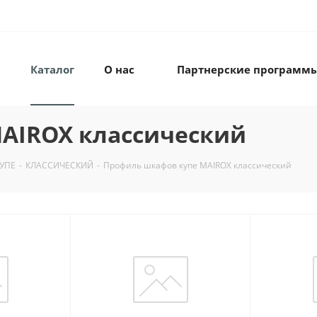
Каталог
О нас
Партнерские программ
AIROX классический
УПЕ
-
КЛАССИЧЕСКИЙ
-
Профиль шкафов купе MAIROX классический