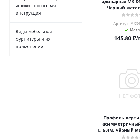
одинарная MX 34
ящики: пошаговая
Черный мато
инструкция
Артикул: MX34
Мало
Виды мебельной
145.80
₽
/
фурнитуры и их
применение
Профиль верт
асимметричный
L=5,4м, Чёрный м