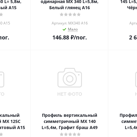
0 L= 5,8м,
одинарная MX 340 L=5,8м,
145 L=5
вый А15
Белый глянец А16
Чёр
0 A15
Артикул: MX340 A16
Арт
Мало
пог.
146.88
₽
/пог.
2 
икальный
Профиль вертикальный
Профил
 MX 125С
симметричный MX 140
симме
атовый А15
L=5,4м, Графит браш А49
L=5,4