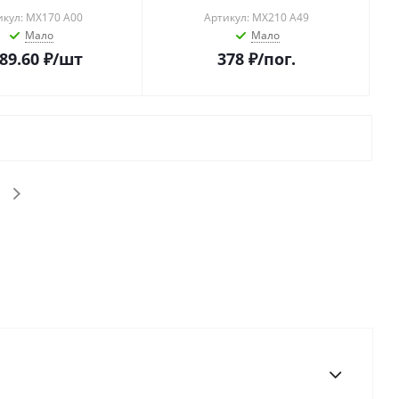
икул: MX170 A00
Артикул: MX210 A49
Мало
Мало
989.60
₽
/шт
378
₽
/пог.