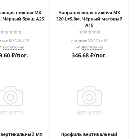
яющая нижняя MХ
Направляющая нижняя MХ
м, Чёрный браш А25
320 L=5,8м, Чёрный матовый
А15
икул: MХ320 A25
Артикул: MХ320 A15
Достаточно
Достаточно
9.60
₽
/пог.
346.68
₽
/пог.
 вертикальный MX
Профиль вертикальный