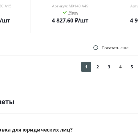
5С A15
Артикул: MX140 A49
Арт
Мало
/шт
4 827.60
₽
/шт
4 
Показать еще
1
2
3
4
5
веты
тавка для юридических лиц?