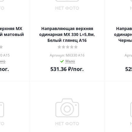
ерхняя MХ
Направляющая верхняя
Направ
ый матовый
одинарная MX 330 L=5,8м,
одинарн
Белый глянец А16
Черны
0 A15
Артикул: MX330 A16
Арт
чно
Мало
пог.
531.36
₽
/пог.
52