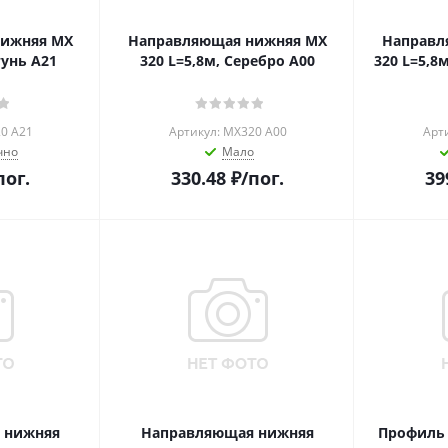
нижняя MX
Направляющая нижняя MX
Направл
тунь А21
320 L=5,8м, Серебро А00
320 L=5,8
0 A21
Артикул: MX320 A00
Арт
чно
Мало
пог.
330.48
₽
/пог.
39
 нижняя
Направляющая нижняя
Профиль