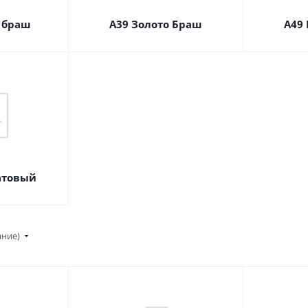
 браш
А39 Золото Браш
А49
атовый
ание)