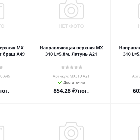
ерхняя MX
Направляющая верхняя MX
Направл
ит браш А49
310 L=5,8м, Латунь А21
310 L=5
0 A49
Артикул: MX310 A21
Арт
Достаточно
пог.
854.28
₽
/пог.
60