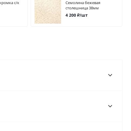
Семолина бежевая
столешница 38мм
4 200
₽
/шт