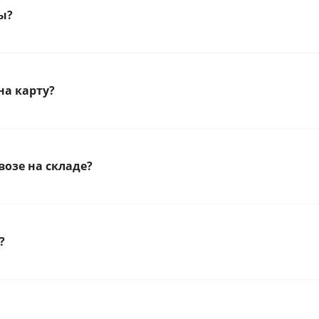
ы?
на карту?
озе на складе?
?