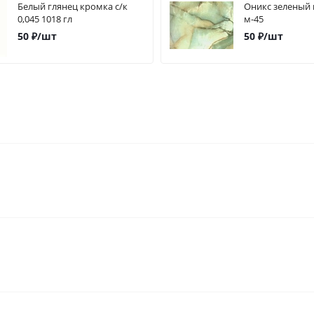
Белый глянец кромка с/к
Оникс зеленый кромка с/к
0,045 1018 гл
м-45
50
₽
/шт
50
₽
/шт