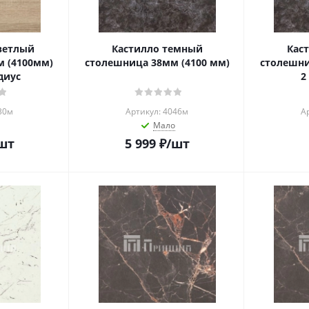
ветлый
Кастилло темный
Кас
 (4100мм)
столешница 38мм (4100 мм)
столешни
диус
2
30м
Артикул: 4046м
А
Мало
шт
5 999
₽
/шт