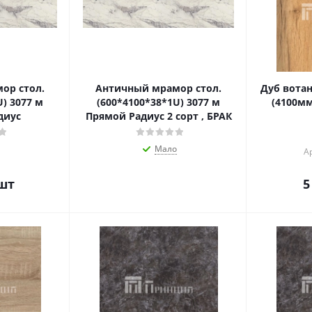
ор стол.
Античный мрамор стол.
Дуб вота
U) 3077 м
(600*4100*38*1U) 3077 м
(4100м
диус
Прямой Радиус 2 сорт , БРАК
Мало
А
шт
5