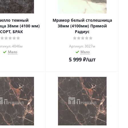
тилло темный
Мрамор белый столешница
ца 38мм (4100 мм)
38мм (4100мм) Прямой
 СОРТ, БРАК
Радиус
ртикул: 4046м
Артикул: 3027м
Мало
Мало
5 999
₽
/шт