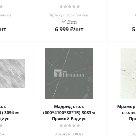
глянец
Артикул: 3057 глянец
Мало
шт
6 999
₽
/шт
5
ол.
Мадрид стол.
Мрамор
U) 3094 м
(600*4100*38*1R) 3083м
столе
диус
Прямой Радиус
Пр
094
Артикул: 3083м
А